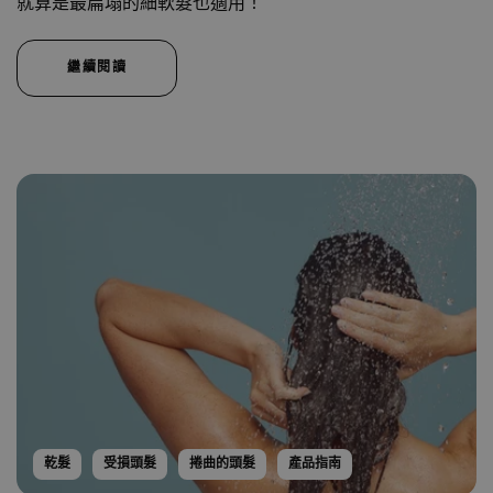
就算是最扁塌的細軟髮也適用！
繼續閱讀
乾髮
受損頭髮
捲曲的頭髮
產品指南