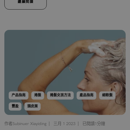
繼續閱讀
产品指南
捲髮
捲髮女孩方法
產品指南
細軟髮
豐盈
頭皮屑
作者Subinuer Xiayiding
三月 1 2023
已閱讀1分鐘