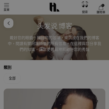
0
菜單
搜索
購物車
头发说 博客
戴好您的眼鏡，釀好您的咖啡，來沉浸在我們的博客
中，閱讀有關呵護頭髮的所有信息。在這裡與您分享我
們的知識，讓您更輕鬆地照顧好您的秀髮
類別
全部