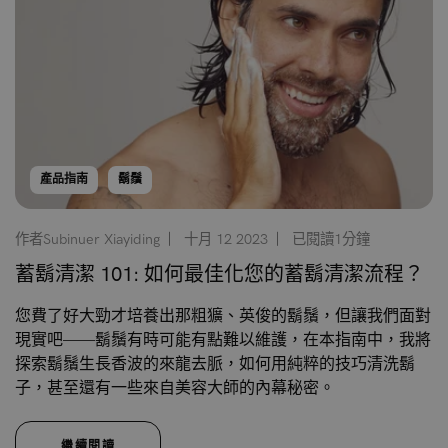
產品指南
鬍鬚
作者Subinuer Xiayiding
十月 12 2023
已閱讀1分鐘
蓄鬍清潔 101: 如何最佳化您的蓄鬍清潔流程？
您費了好大勁才培養出那粗獷、英俊的鬍鬚，但讓我們面對
現實吧——鬍鬚有時可能有點難以維護，在本指南中，我將
探索鬍鬚生長香波的來龍去脈，如何用純粹的技巧清洗鬍
子，甚至還有一些來自美容大師的內幕秘密。
繼續閱讀