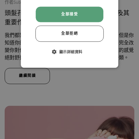
作者Subinuer Xiayiding
四月 19 2023
已閱讀1分鐘
頭髮孔隙率指南：多孔性 & 低孔性頭髮以及其
全部接受
拒絕
重要作用
全部拒絕
我們都知道自己的髮質：盤發、捲髮、直發、浪發。但是你
接受
知道你的頭髮孔隙度嗎？深入了解你的頭髮孔隙度將完全改
變你對你的頭髮的護理方式，使它們看起來和摸起來的感覺
顯示詳細資料
絕對舒適。這篇文章將介紹每個頭髮孔隙度水平的分類。
繼續閱讀