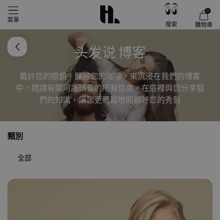
0
菜單
搜索
購物車
头发说 博客
戴好您的眼鏡，釀好您的咖啡，來沉浸在我們的博客
中，閱讀有關呵護頭髮的所有信息。在這裡與您分享我
們的知識，讓您更輕鬆地照顧好您的秀髮
類別
全部