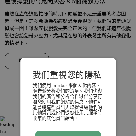
產後掉髮的常見問與答 & 5個補救方法
雖然在產後這個忙碌的時期，頭髮並不是最重要的考慮因
素，但是，許多新媽媽都經歷過產後脫髮。我們說的是頭髮
掉成一團！雖然產後脫髮是完全正常的，但我們知道產後脫
髮也會給您帶來壓力，尤其是在您的外表發生所有其他變化
的情況下。
繼續閱讀
我們重視您的隱私
我們使用 cookie 來個人化內容、
@hairlust
廣告並分析我們的流量。我們也與
我們的廣告和分析合作夥伴分享有
+100,000 關注者
關您使用我們網站的信息，他們可
能會將這些資訊與您提供給他們的
其他資訊或他們從您使用其服務時
收集的其他資訊結合。
條款 & 條例