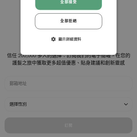
全部接受
拒絕
關注我們的 INSTAGRAM 賬號
全部拒絕
接受
顯示詳細資料
訂閱我們的電子簡報
信任 200,000 多人的選擇：訂閱我們的電子簡報，在您的
護髮之旅中獲取更多超值優惠、貼身建議和創新靈感
訂閱