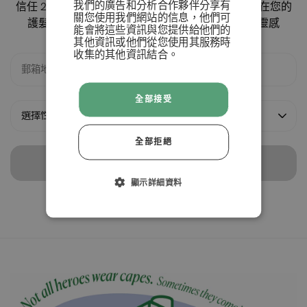
我們的廣告和分析合作夥伴分享有
信任 200,000 多人的選擇：訂閱我們的電子簡報，在您的
關您使用我們網站的信息，他們可
護髮之旅中獲取更多超值優惠、貼身建議和創新靈感
能會將這些資訊與您提供給他們的
其他資訊或他們從您使用其服務時
收集的其他資訊結合。
條款 & 條例
全部接受
拒絕
全部拒絕
接受
訂閱
顯示詳細資料
我們會根據我們的
隱私政策
處理您的信息，您可以隨時退訂