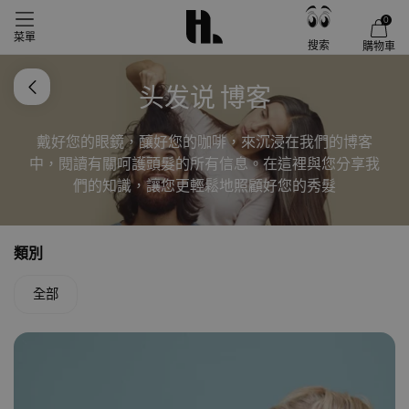
0
菜單
搜索
購物車
头发说 博客
戴好您的眼鏡，釀好您的咖啡，來沉浸在我們的博客
中，閱讀有關呵護頭髮的所有信息。在這裡與您分享我
們的知識，讓您更輕鬆地照顧好您的秀髮
類別
全部