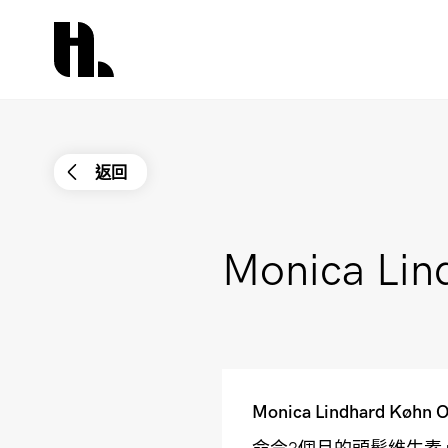
返回
Monica Lin
Monica Lindhard Køhn O