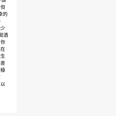
+頭
，但
幸的
聯
缺少
萄酒
！你
現在
維生
到差
積極
茸
，以