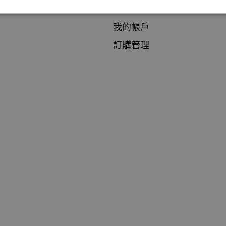
聯繫我們
我的帳戶
訂購管理