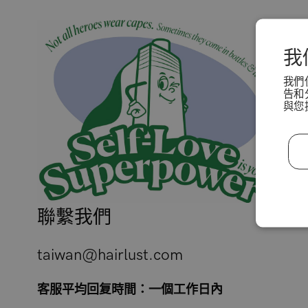
我
我們
告和
與您
聯繫我們
taiwan@hairlust.com
客服平均回复時間：一個工作日內