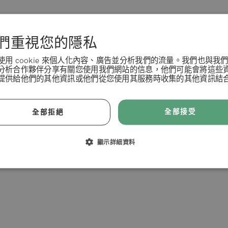
客戶服務
們重視您的隱私
常見問答 (FAQ)
使用 cookie 來個人化內容、廣告並分析我們的流量。我們也與我
分析合作夥伴分享有關您使用我們網站的信息，他們可能會將這些
產品寄送
提供給他們的其他資訊或他們從您使用其服務時收集的其他資訊結
聯繫我們
條款 & 條例
我的帳戶
全部接受
全部拒絕
訂購管理
拒絕
接受
顯示詳細資料