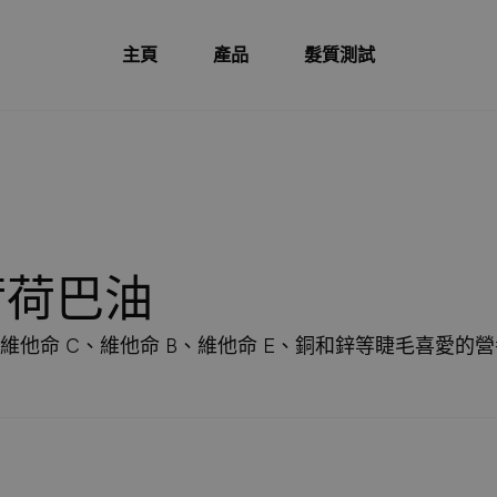
主頁
產品
髮質測試
荷荷巴油
維他命 C、維他命 B、維他命 E、銅和鋅等睫毛喜愛的