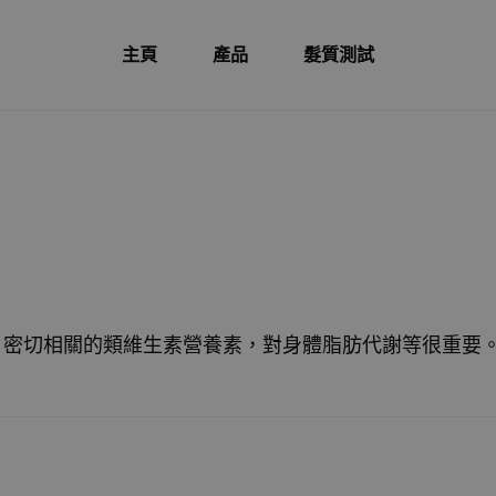
主頁
產品
髮質測試
B 密切相關的類維生素營養素，對身體脂肪代謝等很重要