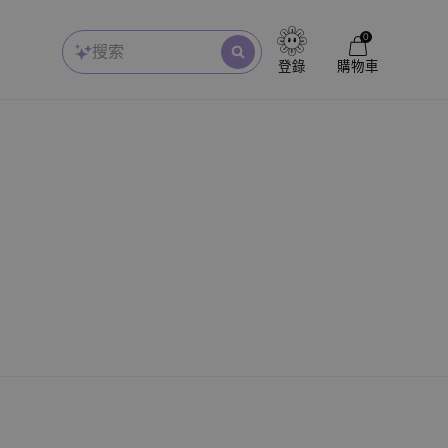
0
搜索
登錄
購物車
。