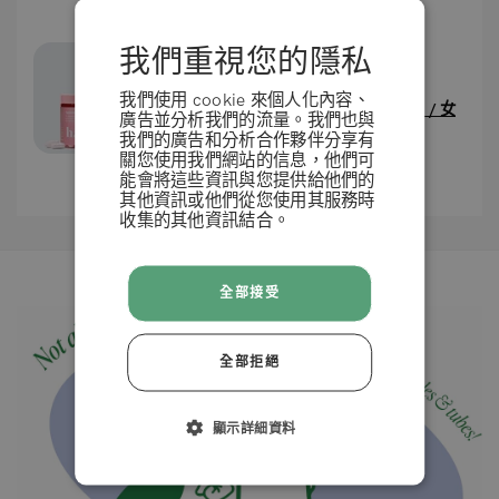
我們重視您的隱私
我們使用 cookie 來個人化內容、
已使用
Hair Formula Tablets for Women / 女
廣告並分析我們的流量。我們也與
士生髮配方片劑
3個月
我們的廣告和分析合作夥伴分享有
關您使用我們網站的信息，他們可
能會將這些資訊與您提供給他們的
使用結果因人而異
其他資訊或他們從您使用其服務時
收集的其他資訊結合。
條款 & 條例
全部接受
拒絕
全部拒絕
接受
顯示詳細資料